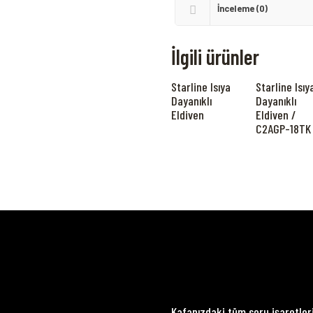
İnceleme (0)
İlgili ürünler
Starline Isıya
Starline Isıy
Dayanıklı
Dayanıklı
Eldiven
Eldiven /
C2AGP-18TK
Kafanızdaki tüm soru işaretler