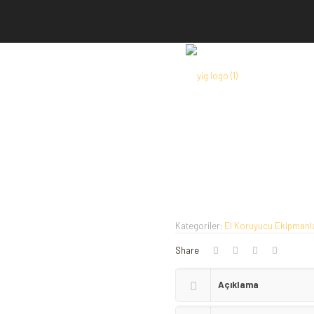
Home
Kişisel Koruyucu Ekip
Starline Isı Eldiveni / 636550
Kategoriler:
El Koruyucu Ekipmanl
Share
Açıklama